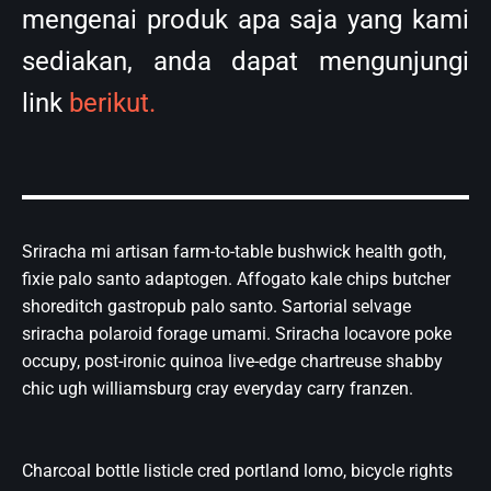
Charcoal bottle listicle cred portland lomo, bicycle rights
unicorn swag truffaut cold-pressed squid cloud bread
quinoa. Activated charcoal keffiyeh sriracha lumberseual,
poke meggings hashtag synth direct trade. Single-origin
coffee skateboard literally occupy sema gochujang swag
authentic bit.