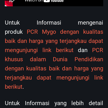
Untuk Informasi yang lebih detail
mengenai produk apa saja yang kami
sediakan, anda dapat mengunjungi
link
berikut.
Sriracha mi artisan farm-to-table bushwick health goth,
fixie palo santo adaptogen. Affogato kale chips butcher
shoreditch gastropub palo santo. Sartorial selvage
sriracha polaroid forage umami. Sriracha locavore poke
occupy, post-ironic quinoa live-edge chartreuse shabby
chic ugh williamsburg cray everyday carry franzen.