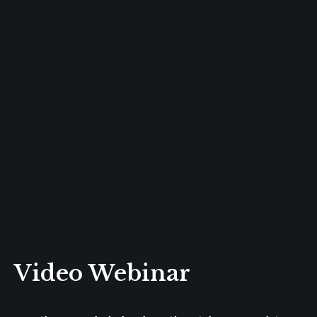
Video Webinar
Berikut adalah hasil video webinar
yang telah kami laksanakan,
di
Youtube official kami
untuk melihat
webinar apa saja yang sudah kami
selanggarakan, dan mohon dukungan
dengan cara, like dan share video
kami, dan subscribe chanel youtube
kami.