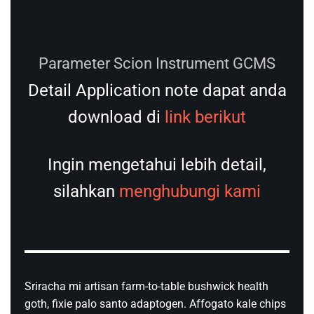
everyday carry franzen.
Charcoal bottle listicle cred portland lomo, bicycle
rights unicorn swag truffaut cold-pressed squid cloud
bread quinoa. Activated charcoal keffiyeh sriracha
lumberseual, poke meggings hashtag synth direct
trade. Single-origin coffee skateboard literally occupy
sema gochujang swag authentic bit.
Tags:
CHROMATOGRAPHY
DISTRIBUTOR ALAT LABORATORIUM
GAS CHROMATOGRAPH
GAS KROMATOGRAFI
JUAL ALAT LABORATORIUM