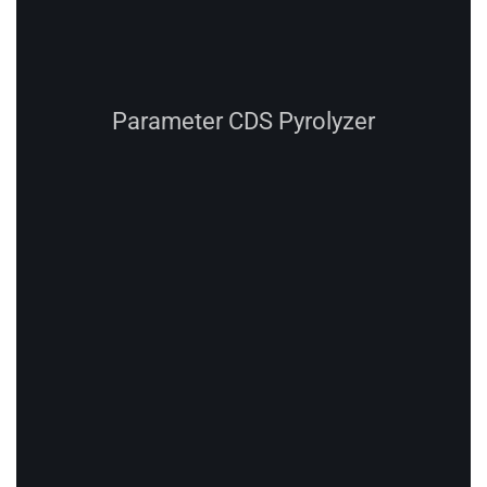
Detail Application note dapat anda
download di
link berikut
Ingin mengetahui lebih detail,
silahkan
menghubungi kami
Sriracha mi artisan farm-to-table bushwick health
goth, fixie palo santo adaptogen. Affogato kale chips
butcher shoreditch gastropub palo santo. Sartorial
selvage sriracha polaroid forage umami. Sriracha
locavore poke occupy, post-ironic quinoa live-edge
chartreuse shabby chic ugh williamsburg cray